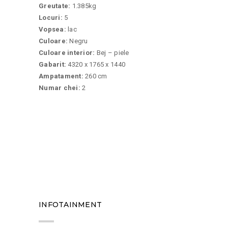
Greutate:
1.385kg
Locuri:
5
Vopsea:
lac
Culoare:
Negru
Culoare interior:
Bej – piele
Gabarit:
4320 x 1765 x 1440
Ampatament:
260 cm
Numar chei:
2
09
INFOTAINMENT