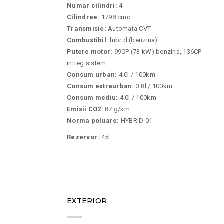
Numar cilindri:
4
Cilindree:
1798 cmc
Transmisie:
Automata CVT
Combustibil:
hibrid (benzina)
Putere motor:
99CP (73 kW) benzina, 136CP
intreg sistem
Consum urban:
4.0l / 100km
Consum extraurban:
3.8l / 100km
Consum mediu:
4.0l / 100km
Emisii CO2:
87 g/km
Norma poluare:
HYBRID 01
Rezervor:
45l
08
EXTERIOR