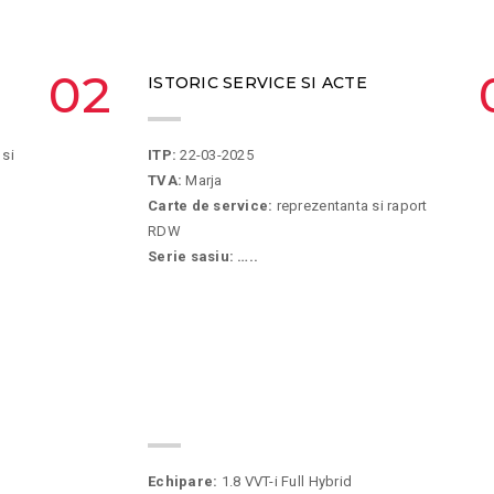
02
ISTORIC SERVICE SI ACTE
 si
ITP:
22-03-2025
TVA:
Marja
Carte de service:
reprezentanta si raport
RDW
Serie sasiu: …..
05
SPECIFICATII
Echipare:
1.8 VVT-i Full Hybrid