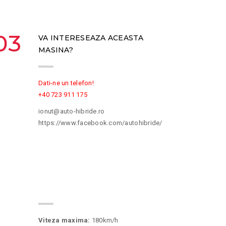
03
VA INTERESEAZA ACEASTA
MASINA?
Dati-ne un telefon!
+40 723 911 175
ionut@auto-hibride.ro
https://www.facebook.com/autohibride/
06
SPECIFICATII
Viteza maxima:
180km/h