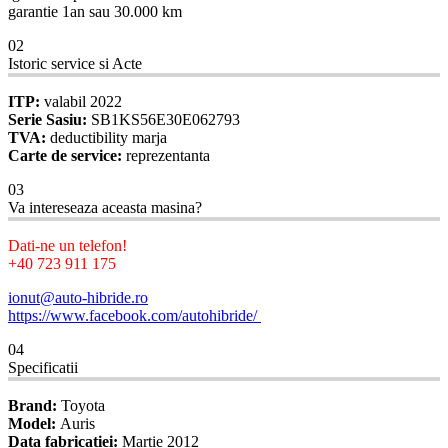
garantie 1an sau 30.000 km
02
Istoric service si Acte
ITP:
valabil 2022
Serie Sasiu:
SB1KS56E30E062793
TVA:
deductibility marja
Carte de service:
reprezentanta
03
Va intereseaza aceasta masina?
Dati-ne un telefon!
+40 723 911 175
ionut@auto-hibride.ro
https://www.facebook.com/autohibride/
04
Specificatii
Brand:
Toyota
Model:
Auris
Data fabricatiei:
Martie 2012