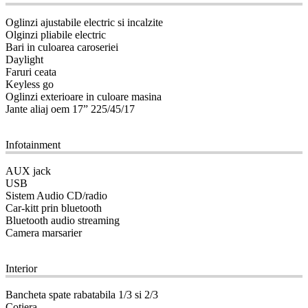
Oglinzi ajustabile electric si incalzite
Olginzi pliabile electric
Bari in culoarea caroseriei
Daylight
Faruri ceata
Keyless go
Oglinzi exterioare in culoare masina
Jante aliaj oem 17” 225/45/17
09
Infotainment
AUX jack
USB
Sistem Audio CD/radio
Car-kitt prin bluetooth
Bluetooth audio streaming
Camera marsarier
10
Interior
Bancheta spate rabatabila 1/3 si 2/3
Cotiera