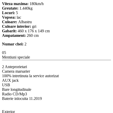
Viteza maxima:
180km/h
Greutate:
1.440kg
Locuri:
5
Vopsea:
lac
Culoare:
Albastru
Culoare interior:
gri
Gabarit:
460 x 176 x 149 cm
Ampatament:
260 cm
Numar chei:
2
05
Mentiuni speciale
2 Anteprorietari
Camera marsarier
100% intretinuta la service autorizat
AUX jack
USB
Bare longitudinale
Radio CD/Mp3
Baterie inlocuita 11.2019
08
Exterior