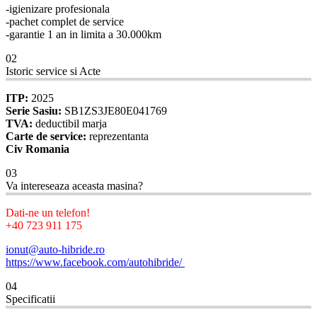
-igienizare profesionala
-pachet complet de service
-garantie 1 an in limita a 30.000km
02
Istoric service si Acte
ITP:
2025
Serie Sasiu:
SB1ZS3JE80E041769
TVA:
deductibil marja
Carte de service:
reprezentanta
Civ Romania
03
Va intereseaza aceasta masina?
Dati-ne un telefon!
+40 723 911 175
ionut@auto-hibride.ro
https://www.facebook.com/autohibride/
04
Specificatii