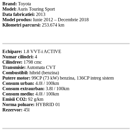
Brand:
Toyota
Model:
Auris Touring Sport
Data fabricatiei:
2013
Model produs:
Iunie 2012 – Decembrie 2018
Kilometri parcursi:
253.674 km
05
Specificatii
Echipare:
1.8 VVT-i ACTIVE
Numar cilindri:
4
Cilindree:
1798 cmc
Transmisie:
Automata CVT
Combustibil:
hibrid (benzina)
Putere motor:
99CP (73 kW) benzina, 136CP intreg sistem
Consum urban:
4.0l / 100km
Consum extraurban:
3.8l / 100km
Consum mediu:
4.0l / 100km
Emisii CO2:
92 g/km
Norma poluare:
HYBRID 01
Rezervor:
45l
06
Specificatii