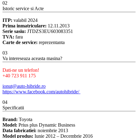
02
Istoric service si Acte
ITP:
valabil 2024
Prima inmatriculare:
12.11.2013
Serie sasiu:
JTDZS3EU603083351
TVA:
fara
Carte de service:
reprezentanta
03
Va intereseaza aceasta masina?
Dati-ne un telefon!
+40 723 911 175
ionut@auto-hibride.ro
https://www.facebook.com/autohibride/
04
Specificatii
Brand:
Toyota
Model:
Prius plus Dynamic Business
Data fabricatiei:
noiembrie 2013
Model produs:
Iunie 2012 – Decembrie 2016