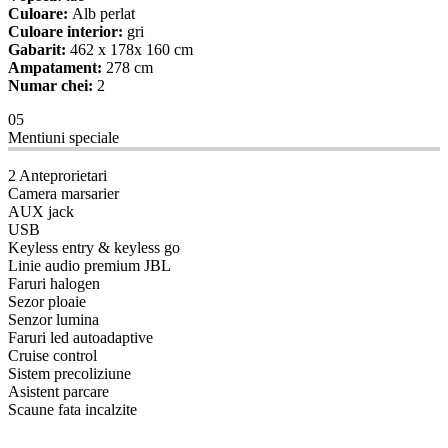
Culoare:
Alb perlat
Culoare interior:
gri
Gabarit:
462 x 178x 160 cm
Ampatament:
278 cm
Numar chei:
2
05
Mentiuni speciale
2 Anteprorietari
Camera marsarier
AUX jack
USB
Keyless entry & keyless go
Linie audio premium JBL
Faruri halogen
Sezor ploaie
Senzor lumina
Faruri led autoadaptive
Cruise control
Sistem precoliziune
Asistent parcare
Scaune fata incalzite
08