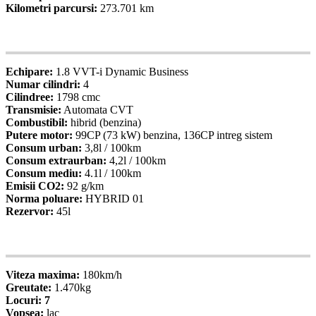
Kilometri parcursi:
273.701 km
05
Specificatii
Echipare:
1.8 VVT-i Dynamic Business
Numar cilindri:
4
Cilindree:
1798 cmc
Transmisie:
Automata CVT
Combustibil:
hibrid (benzina)
Putere motor:
99CP (73 kW) benzina, 136CP intreg sistem
Consum urban:
3,8l / 100km
Consum extraurban:
4,2l / 100km
Consum mediu:
4.1l / 100km
Emisii CO2:
92 g/km
Norma poluare:
HYBRID 01
Rezervor:
45l
06
Specificatii
Viteza maxima:
180km/h
Greutate:
1.470kg
Locuri: 7
Vopsea:
lac