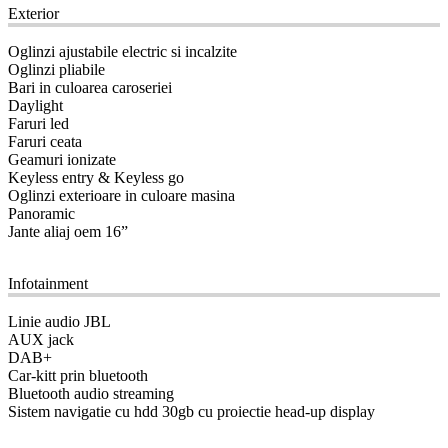
Exterior
Oglinzi ajustabile electric si incalzite
Oglinzi pliabile
Bari in culoarea caroseriei
Daylight
Faruri led
Faruri ceata
Geamuri ionizate
Keyless entry & Keyless go
Oglinzi exterioare in culoare masina
Panoramic
Jante aliaj oem 16”
09
Infotainment
Linie audio JBL
AUX jack
DAB+
Car-kitt prin bluetooth
Bluetooth audio streaming
Sistem navigatie cu hdd 30gb cu proiectie head-up display
10