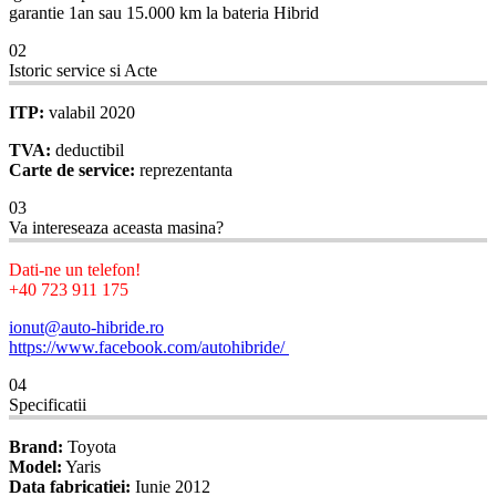
garantie 1an sau 15.000 km la bateria Hibrid
02
Istoric service si Acte
ITP:
valabil 2020
TVA:
deductibil
Carte de service:
reprezentanta
03
Va intereseaza aceasta masina?
Dati-ne un telefon!
+40 723 911 175
ionut@auto-hibride.ro
https://www.facebook.com/autohibride/
04
Specificatii
Brand:
Toyota
Model:
Yaris
Data fabricatiei:
Iunie 2012