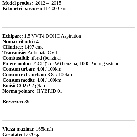
Model produs:
2012 –
2015
Kilometri parcursi:
114.000 km
05
Specificatii
Echipare:
1.5 VVT-i DOHC Aspiration
Numar cilindri:
4
Cilindree:
1497 cmc
Transmisie:
Automata CVT
Combustibil:
hibrid (benzina)
Putere motor:
75CP (55 kW) benzina, 100CP intreg sistem
Consum urban:
4.0l / 100km
Consum extraurban:
3.8l / 100km
Consum mediu:
4.0l / 100km
Emisii CO2:
92 g/km
Norma poluare:
HYBRID 01
Rezervor:
36l
06
Specificatii
Viteza maxima:
165km/h
Greutate:
1.070kg