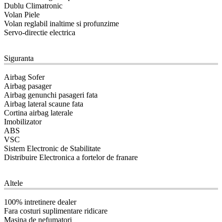
Dublu Climatronic
Volan Piele
Volan reglabil inaltime si profunzime
Servo-directie electrica
11
Siguranta
Airbag Sofer
Airbag pasager
Airbag genunchi pasageri fata
Airbag lateral scaune fata
Cortina airbag laterale
Imobilizator
ABS
VSC
Sistem Electronic de Stabilitate
Distribuire Electronica a fortelor de franare
12
Altele
100% intretinere dealer
Fara costuri suplimentare ridicare
Masina de nefumatori