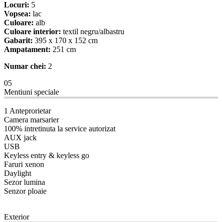
Locuri:
5
Vopsea:
lac
Culoare:
alb
Culoare interior:
textil negru/albastru
Gabarit:
395 x 170 x 152 cm
Ampatament:
251 cm
Numar chei:
2
05
Mentiuni speciale
1 Anteprorietar
Camera marsarier
100% intretinuta la service autorizat
AUX jack
USB
Keyless entry & keyless go
Faruri xenon
Daylight
Sezor lumina
Senzor ploaie
08
Exterior