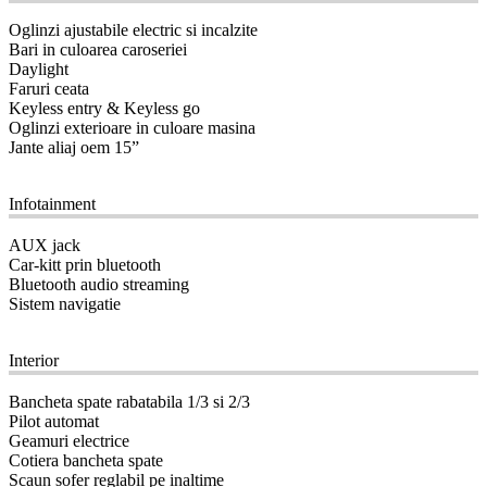
Oglinzi ajustabile electric si incalzite
Bari in culoarea caroseriei
Daylight
Faruri ceata
Keyless entry & Keyless go
Oglinzi exterioare in culoare masina
Jante aliaj oem 15”
09
Infotainment
AUX jack
Car-kitt prin bluetooth
Bluetooth audio streaming
Sistem navigatie
10
Interior
Bancheta spate rabatabila 1/3 si 2/3
Pilot automat
Geamuri electrice
Cotiera bancheta spate
Scaun sofer reglabil pe inaltime