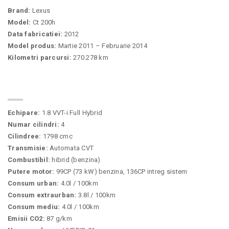
Brand:
Lexus
Model:
Ct 200h
Data fabricatiei:
2012
Model produs:
Martie 2011 – Februarie 2014
Kilometri parcursi:
270.278 km
SPECIFICATII
Echipare:
1.8 VVT-i Full Hybrid
Numar cilindri:
4
Cilindree:
1798 cmc
Transmisie:
Automata CVT
Combustibil:
hibrid (benzina)
Putere motor:
99CP (73 kW) benzina, 136CP intreg sistem
Consum urban:
4.0l / 100km
Consum extraurban:
3.8l / 100km
Consum mediu:
4.0l / 100km
Emisii CO2:
87 g/km