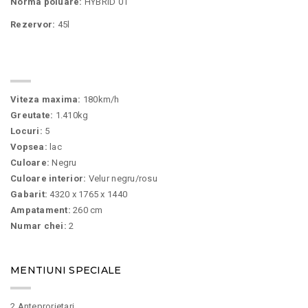
Norma poluare:
HYBRID 01
Rezervor:
45l
SPECIFICATII
Viteza maxima:
180km/h
Greutate:
1.410kg
Locuri:
5
Vopsea:
lac
Culoare:
Negru
Culoare interior:
Velur negru/rosu
Gabarit:
4320 x 1765 x 1440
Ampatament:
260 cm
Numar chei:
2
MENTIUNI SPECIALE
2 Anteprorietari