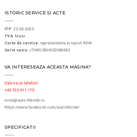
ISTORIC SERVICE SI ACTE
ITP:
22-05-2025
TVA:
Marja
Carte de service:
reprezentanta si raport RDW
Serie sasiu:
JTHKD5BHX02086563
VA INTERESEAZA ACEASTA MASINA?
Dati-ne un telefon!
+40 723 911 175
ionut@auto-hibride.ro
https://www.facebook.com/autohibride/
SPECIFICATII