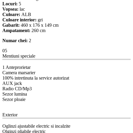
Locuri:
5
Vopsea:
lac
Culoare:
ALB
Culoare interior:
gri
Gabarit:
460 x 176 x 149 cm
Ampatament:
260 cm
Numar chei:
2
05
Mentiuni speciale
1 Anteprorietar
Camera marsarier
100% intretinuta la service autorizat
AUX jack
Radio CD/Mp3
Sezor lumina
Sezor ploaie
08
Exterior
Oglinzi ajustabile electric si incalzite
Olginzi pliabile electric