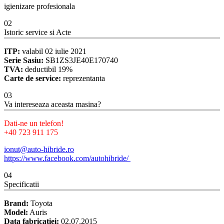
igienizare profesionala
02
Istoric service si Acte
ITP:
valabil 02 iulie 2021
Serie Sasiu:
SB1ZS3JE40E170740
TVA:
deductibil 19%
Carte de service:
reprezentanta
03
Va intereseaza aceasta masina?
Dati-ne un telefon!
+40 723 911 175
ionut@auto-hibride.ro
https://www.facebook.com/autohibride/
04
Specificatii
Brand:
Toyota
Model:
Auris
Data fabricatiei:
02.07.2015