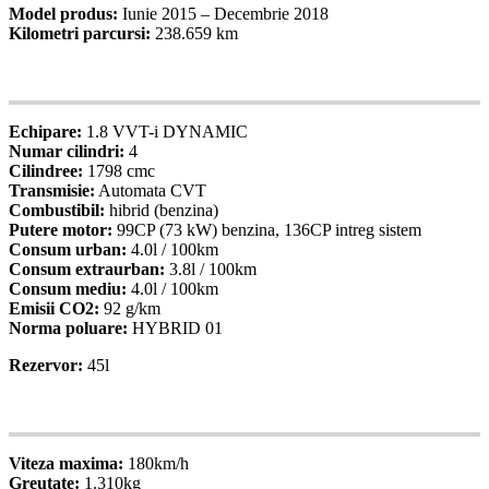
Model produs:
Iunie 2015 – Decembrie 2018
Kilometri parcursi:
238.659 km
05
Specificatii
Echipare:
1.8 VVT-i DYNAMIC
Numar cilindri:
4
Cilindree:
1798 cmc
Transmisie:
Automata CVT
Combustibil:
hibrid (benzina)
Putere motor:
99CP (73 kW) benzina, 136CP intreg sistem
Consum urban:
4.0l / 100km
Consum extraurban:
3.8l / 100km
Consum mediu:
4.0l / 100km
Emisii CO2:
92 g/km
Norma poluare:
HYBRID 01
Rezervor:
45l
06
Specificatii
Viteza maxima:
180km/h
Greutate:
1.310kg