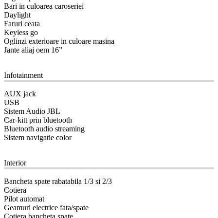
Bari in culoarea caroseriei
Daylight
Faruri ceata
Keyless go
Oglinzi exterioare in culoare masina
Jante aliaj oem 16”
09
Infotainment
AUX jack
USB
Sistem Audio JBL
Car-kitt prin bluetooth
Bluetooth audio streaming
Sistem navigatie color
10
Interior
Bancheta spate rabatabila 1/3 si 2/3
Cotiera
Pilot automat
Geamuri electrice fata/spate
Cotiera bancheta spate