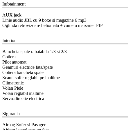
Infotainment
AUX jack
Linie audio JBL cu 9 boxe si magazine 6 mp3
Oglinda retrovizoare heliomata + camera marsarier PIP
10
Interior
Bancheta spate rabatabila 1/3 si 2/3
Cotiera
Pilot automat
Geamuri electrice fata/spate
Cotiera bancheta spate
Scaun sofer reglabil pe inaltime
Climatronic
Volan Piele
Volan reglabil inaltime
Servo-directie electrica
11
Siguranta
Airbag Sofer si Pasager
Airbag lateral scaune fata