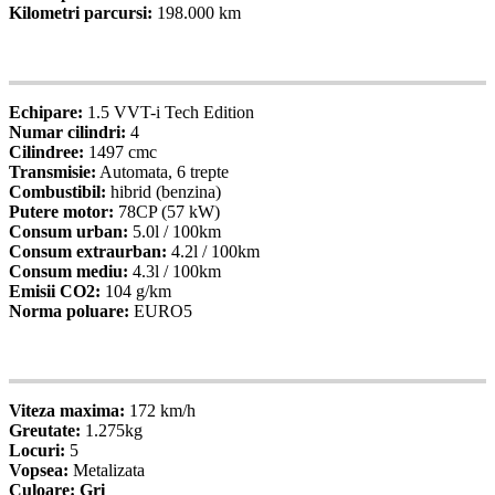
Kilometri parcursi:
198.000 km
05
Specificatii
Echipare:
1.5 VVT-i Tech Edition
Numar cilindri:
4
Cilindree:
1497 cmc
Transmisie:
Automata, 6 trepte
Combustibil:
hibrid (benzina)
Putere motor:
78CP (57 kW)
Consum urban:
5.0l / 100km
Consum extraurban:
4.2l / 100km
Consum mediu:
4.3l / 100km
Emisii CO2:
104 g/km
Norma poluare:
EURO5
06
Specificatii
Viteza maxima:
172 km/h
Greutate:
1.275kg
Locuri:
5
Vopsea:
Metalizata
Culoare: Gri