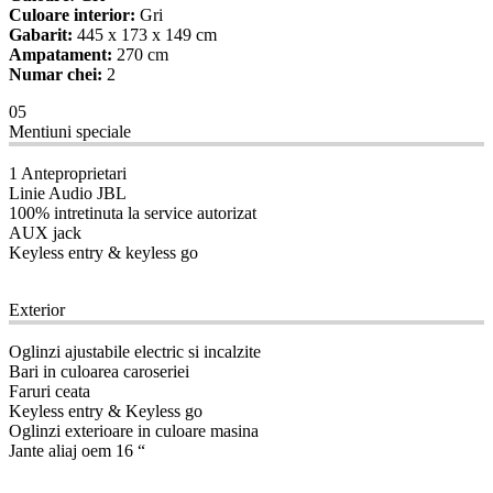
Culoare interior:
Gri
Gabarit:
445 x 173 x 149 cm
Ampatament:
270 cm
Numar chei:
2
05
Mentiuni speciale
1 Anteproprietari
Linie Audio JBL
100% intretinuta la service autorizat
AUX jack
Keyless entry & keyless go
08
Exterior
Oglinzi ajustabile electric si incalzite
Bari in culoarea caroseriei
Faruri ceata
Keyless entry & Keyless go
Oglinzi exterioare in culoare masina
Jante aliaj oem 16 “
09