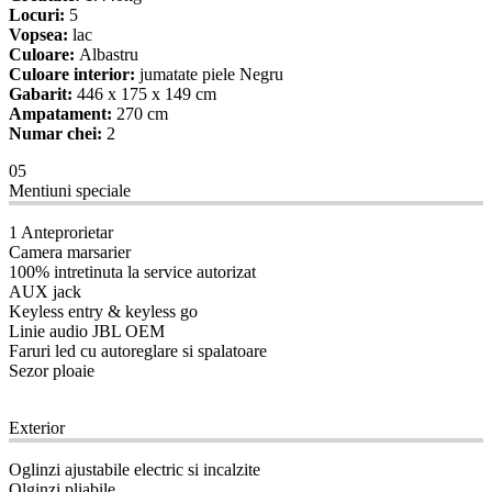
Locuri:
5
Vopsea:
lac
Culoare:
Albastru
Culoare interior:
jumatate piele Negru
Gabarit:
446 x 175 x 149 cm
Ampatament:
270 cm
Numar chei:
2
05
Mentiuni speciale
1 Anteprorietar
Camera marsarier
100% intretinuta la service autorizat
AUX jack
Keyless entry & keyless go
Linie audio JBL OEM
Faruri led cu autoreglare si spalatoare
Sezor ploaie
08
Exterior
Oglinzi ajustabile electric si incalzite
Olginzi pliabile