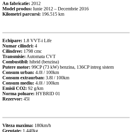
An fabricatie:
2012
Model produs:
Iunie 2012 – Decembrie 2016
Kilometri parcursi:
196.515 km
05
Specificatii
Echipare:
1.8 VVT-i Life
Numar cilindri:
4
Cilindree:
1798 cmc
Transmisie:
Automata CVT
Combustibil:
hibrid (benzina)
Putere motor:
99CP (73 kW) benzina, 136CP intreg sistem
Consum urban:
4.0l / 100km
Consum extraurban:
3.8l / 100km
Consum mediu:
4.0l / 100km
Emisii CO2:
92 g/km
Norma poluare:
HYBRID 01
Rezervor:
45l
06
Specificatii
Viteza maxima:
180km/h
Greutate:
1.440kg