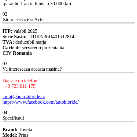
-garantie 1 an in limita a 30.000 km
02
Istoric service si Acte
ITP:
valabil 2025
Serie Sasiu:
JTDKN36U401512814
TVA:
deductibil marja
Carte de service:
reprezentanta
CIV Romania
03
Va intereseaza aceasta masina?
Dati-ne un telefon!
+40 723 911 175
ionut@auto-hibride.ro
https://www.facebook.com/autohibride/
04
Specificatii
Brand:
Toyota
Model:
Prius