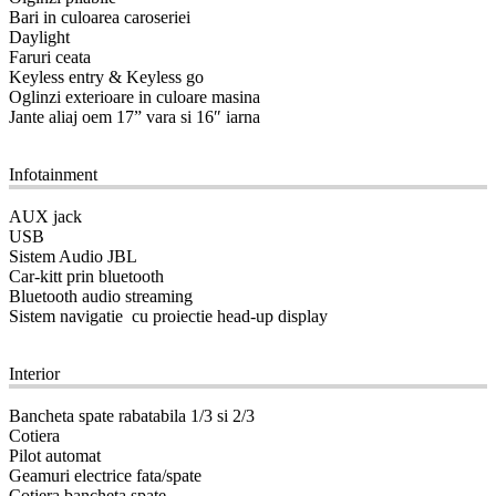
Bari in culoarea caroseriei
Daylight
Faruri ceata
Keyless entry & Keyless go
Oglinzi exterioare in culoare masina
Jante aliaj oem 17” vara si 16″ iarna
09
Infotainment
AUX jack
USB
Sistem Audio JBL
Car-kitt prin bluetooth
Bluetooth audio streaming
Sistem navigatie cu proiectie head-up display
10
Interior
Bancheta spate rabatabila 1/3 si 2/3
Cotiera
Pilot automat
Geamuri electrice fata/spate
Cotiera bancheta spate