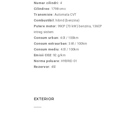
Numar cilindri:
4
Cilindree:
1798 cmc
Transmisie:
Automata CVT
Combustibil:
hibrid (benzina)
Putere motor:
99CP (73 kW) benzina, 136CP
intreg sistem
Consum urban:
4.0l / 100km
Consum extraurban:
3.8l / 100km
Consum mediu:
4.0l / 100km
Emisii CO2:
92 g/km
Norma poluare:
HYBRID 01
Rezervor:
45l
08
EXTERIOR