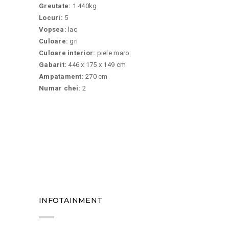
Greutate:
1.440kg
Locuri:
5
Vopsea:
lac
Culoare:
gri
Culoare interior:
piele maro
Gabarit:
446 x 175 x 149 cm
Ampatament:
270 cm
Numar chei:
2
09
INFOTAINMENT