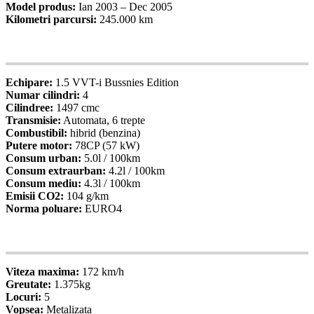
Model produs:
Ian 2003 – Dec 2005
Kilometri parcursi:
245.000 km
05
Specificatii
Echipare:
1.5 VVT-i Bussnies Edition
Numar cilindri:
4
Cilindree:
1497 cmc
Transmisie:
Automata, 6 trepte
Combustibil:
hibrid (benzina)
Putere motor:
78CP (57 kW)
Consum urban:
5.0l / 100km
Consum extraurban:
4.2l / 100km
Consum mediu:
4.3l / 100km
Emisii CO2:
104 g/km
Norma poluare:
EURO4
06
Specificatii
Viteza maxima:
172 km/h
Greutate:
1.375kg
Locuri:
5
Vopsea:
Metalizata