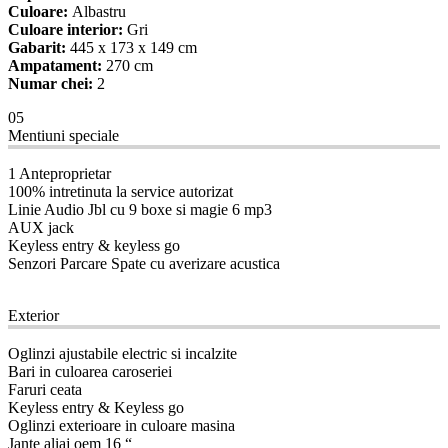
Culoare:
Albastru
Culoare interior:
Gri
Gabarit:
445 x 173 x 149 cm
Ampatament:
270 cm
Numar chei:
2
05
Mentiuni speciale
1 Anteproprietar
100% intretinuta la service autorizat
Linie Audio Jbl cu 9 boxe si magie 6 mp3
AUX jack
Keyless entry & keyless go
Senzori Parcare Spate cu averizare acustica
08
Exterior
Oglinzi ajustabile electric si incalzite
Bari in culoarea caroseriei
Faruri ceata
Keyless entry & Keyless go
Oglinzi exterioare in culoare masina
Jante aliaj oem 16 “