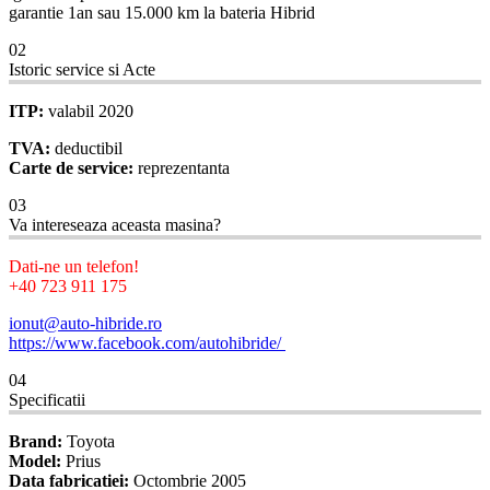
garantie 1an sau 15.000 km la bateria Hibrid
02
Istoric service si Acte
ITP:
valabil 2020
TVA:
deductibil
Carte de service:
reprezentanta
03
Va intereseaza aceasta masina?
Dati-ne un telefon!
+40 723 911 175
ionut@auto-hibride.ro
https://www.facebook.com/autohibride/
04
Specificatii
Brand:
Toyota
Model:
Prius
Data fabricatiei:
Octombrie 2005