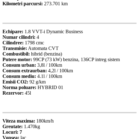
Kilometri parcursi:
273.701 km
05
Specificatii
Echipare:
1.8 VVT-i Dynamic Business
Numar cilindri:
4
Cilindree:
1798 cmc
Transmisie:
Automata CVT
Combustibil:
hibrid (benzina)
Putere motor:
99CP (73 kW) benzina, 136CP intreg sistem
Consum urban:
3,8l / 100km
Consum extraurban:
4,2l / 100km
Consum mediu:
4.1l / 100km
Emisii CO2:
92 g/km
Norma poluare:
HYBRID 01
Rezervor:
45l
06
Specificatii
Viteza maxima:
180km/h
Greutate:
1.470kg
Locuri: 7
Vopsea:
lac