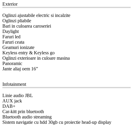
Exterior
Oglinzi ajustabile electric si incalzite
Oglinzi pliabile
Bari in culoarea caroseriei
Daylight
Faruri led
Faruri ceata
Geamuri ionizate
Keyless entry & Keyless go
Oglinzi exterioare in culoare masina
Panoramic
Jante aliaj oem 16”
09
Infotainment
Linie audio JBL
AUX jack
DAB+
Car-kitt prin bluetooth
Bluetooth audio streaming
Sistem navigatie cu hdd 30gb cu proiectie head-up display
10