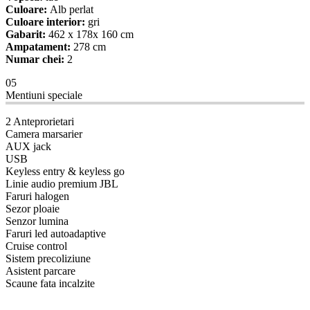
Culoare:
Alb perlat
Culoare interior:
gri
Gabarit:
462 x 178x 160 cm
Ampatament:
278 cm
Numar chei:
2
05
Mentiuni speciale
2 Anteprorietari
Camera marsarier
AUX jack
USB
Keyless entry & keyless go
Linie audio premium JBL
Faruri halogen
Sezor ploaie
Senzor lumina
Faruri led autoadaptive
Cruise control
Sistem precoliziune
Asistent parcare
Scaune fata incalzite
08