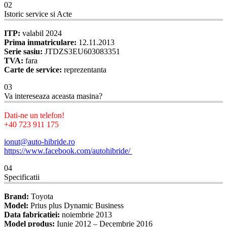
02
Istoric service si Acte
ITP:
valabil 2024
Prima inmatriculare:
12.11.2013
Serie sasiu:
JTDZS3EU603083351
TVA:
fara
Carte de service:
reprezentanta
03
Va intereseaza aceasta masina?
Dati-ne un telefon!
+40 723 911 175
ionut@auto-hibride.ro
https://www.facebook.com/autohibride/
04
Specificatii
Brand:
Toyota
Model:
Prius plus Dynamic Business
Data fabricatiei:
noiembrie 2013
Model produs:
Iunie 2012 – Decembrie 2016