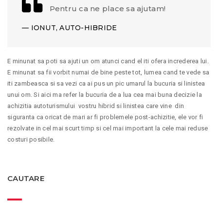
Pentru ca ne place sa ajutam!
IONUT, AUTO-HIBRIDE
E minunat sa poti sa ajuti un om atunci cand el iti ofera increderea lui.
E minunat sa fii vorbit numai de bine peste tot, lumea cand te vede sa
iti zambeasca si sa vezi ca ai pus un pic umarul la bucuria si linistea
unui om. Si aici ma refer la bucuria de a lua cea mai buna decizie la
achizitia autoturismului vostru hibrid si linistea care vine din
siguranta ca oricat de mari ar fi problemele post-achizitie, ele vor fi
rezolvate in cel mai scurt timp si cel mai important la cele mai reduse
costuri posibile.
CAUTARE