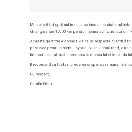
Mi-a oferit tot sprijinul in ceea ce inseamna sistemul hybr
chiar garantie 15000 km pentru masina achizitionata din “cu
Aceasta garantie e dovada vie ca isi respecta clientii dar 
pasiunea pentru sistemul hybrid. Nu in ultimul rand, e un om
intareste si mai mult increderea in munca lui si in relatia lui 
Il recomand cu toata increderea si sper sa ramana fidel pas
Cu respect,
Catalin Pătru.