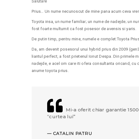
Salutare
Prius… Un nume necunoscut de mine pana acum ceva vrem
Toyota insa, un nume familiar; un nume de nadejde; un nume
fost foarte multumit ca fost posesor de avensis si yaris.
De putin timp, pentru mine, numele e complet:Toyota Prius
Da, am devenit posesorul unui hybrid prius din 2009 (gen3), 
liantul perfect, a fost prietenul Ionut Despa. Din primele 
nadejde, e acel om care iti ofera consultanta oricand, cu c
anume toyota prius.
Mi-a oferit chiar garantie 15
“curtea lui”
CATALIN PATRU