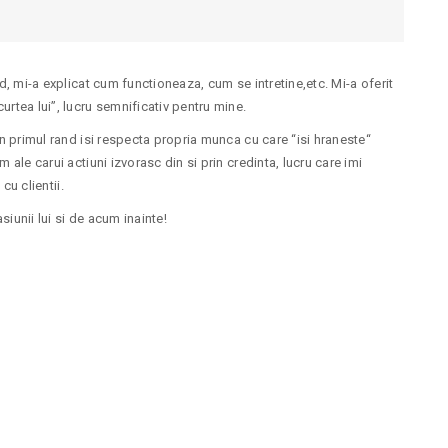
id, mi-a explicat cum functioneaza, cum se intretine,etc. Mi-a oferit
rtea lui”, lucru semnificativ pentru mine.
in primul rand isi respecta propria munca cu care “isi hraneste“
 ale carui actiuni izvorasc din si prin credinta, lucru care imi
cu clientii.
iunii lui si de acum inainte!