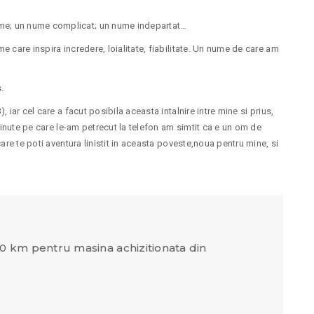
e; un nume complicat; un nume indepartat…
 care inspira incredere, loialitate, fiabilitate. Un nume de care am
.
iar cel care a facut posibila aceasta intalnire intre mine si prius,
minute pe care le-am petrecut la telefon am simtit ca e un om de
are te poti aventura linistit in aceasta poveste,noua pentru mine, si
000 km pentru masina achizitionata din